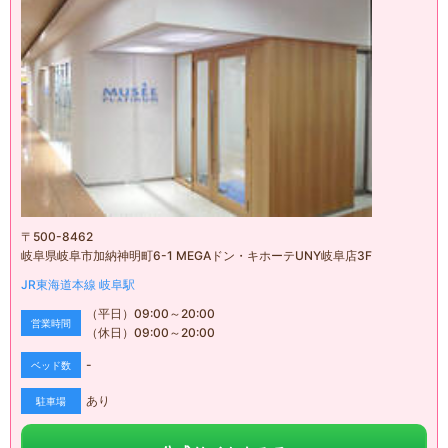
〒
500-8462
岐阜県岐阜市加納神明町6-1 MEGAドン・キホーテUNY岐阜店3F
JR東海道本線
岐阜駅
（平日）
09:00
～
20:00
営業時間
（休日）
09:00
～
20:00
-
ベッド数
あり
駐車場