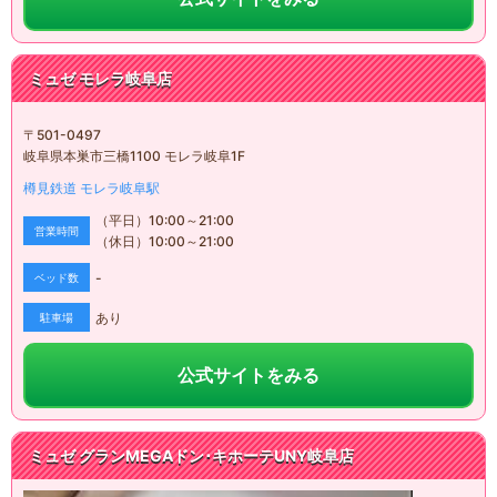
ミュゼ
モレラ岐阜店
〒
501-0497
岐阜県本巣市三橋1100 モレラ岐阜1F
樽見鉄道
モレラ岐阜駅
（平日）
10:00
～
21:00
営業時間
（休日）
10:00
～
21:00
-
ベッド数
あり
駐車場
公式サイトをみる
ミュゼ
グランMEGAドン･キホーテUNY岐阜店