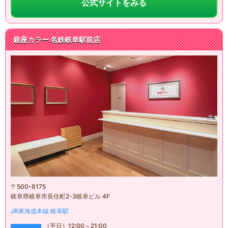
公式サイトをみる
銀座カラー
名鉄岐阜駅前店
〒
500-8175
岐阜県岐阜市長住町2-3岐阜ビル 4F
JR東海道本線
岐阜駅
（平日）
12:00
～
21:00