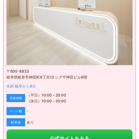
〒
500-8833
岐阜県岐阜市神田町6丁目12 シグザ神田ビル6階
名鉄
岐阜
から
8
分
（平日）
10:00
～
20:00
営業時間
（休日）
10:00
～
20:00
-
ベッド数
あり
駐車場
公式サイトをみる